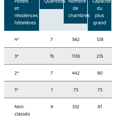
Hôtels
Quantités
Nombre
Capacité
et
de
du
résidences
chambres
plus
hôtelières
grand
4*
7
562
128
3*
15
1135
215
2*
7
442
90
1*
1
73
73
Non
9
332
81
classés