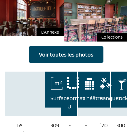
L'Annexe
Collections
Voir toutes les photos
Surface
Format
Théâtre
Banquet
Cockta
U
Le
309
-
-
170
300