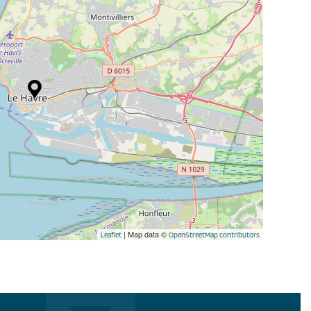
| Map data ©
Leaflet
OpenStreetMap contributors