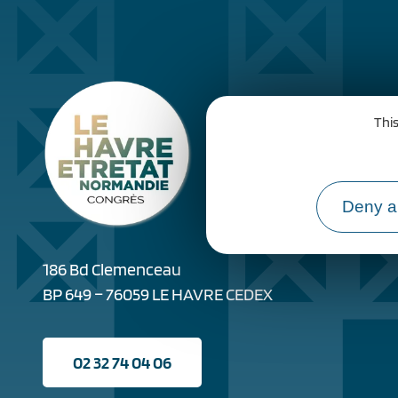
This
Deny al
186 Bd Clemenceau
BP 649 – 76059 LE HAVRE CEDEX
02 32 74 04 06