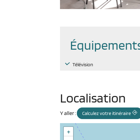
Équipements
Télévision
Localisation
Y aller :
Calculez votre itinéraire
+