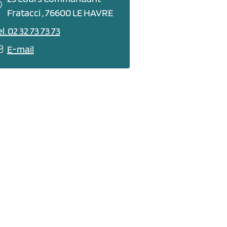
Fratacci , 76600 LE HAVRE
l. 02 32 73 73 73
E-mail