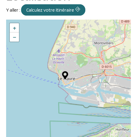
Y aller :
Calculez votre itinéraire
+
−